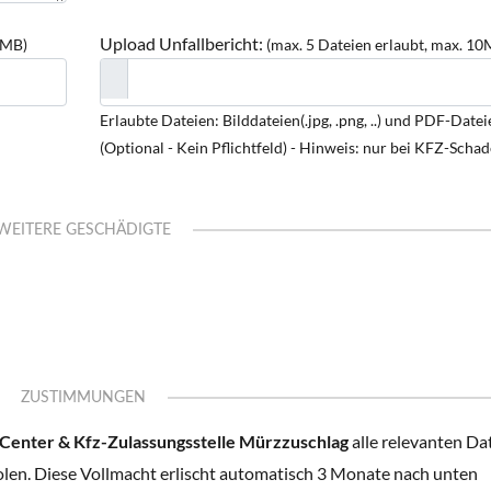
Upload Unfallbericht:
0MB)
(max. 5 Dateien erlaubt, max. 10
Erlaubte Dateien: Bilddateien(.jpg, .png, ..) und PDF-Dateie
(Optional - Kein Pflichtfeld) - Hinweis: nur bei KFZ-Scha
WEITERE GESCHÄDIGTE
ZUSTIMMUNGEN
enter & Kfz-Zulassungsstelle Mürzzuschlag
alle relevanten Da
olen. Diese Vollmacht erlischt automatisch 3 Monate nach unten