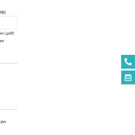
MB)
n (.pdf)
den
ten