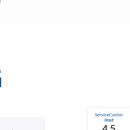
r
t
ServiceCenter
Imst
4.5