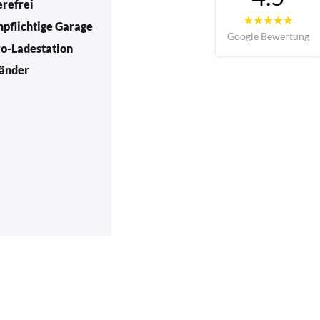
erefrei
npflichtige Garage
Google Bewertung
ro-Ladestation
änder