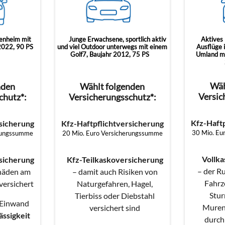
genheim mit
Junge Erwachsene, sportlich aktiv
Aktives
2022, 90 PS
und viel Outdoor unterwegs mit einem
Ausflüge i
Golf7, Baujahr 2012, 75 PS
Umland mi
Wäh
nden
Wählt folgenden
Versic
chutz*:
Versicherungsschutz*:
Kfz-Haft
sicherung
Kfz-Haftpflichtversicherung
30 Mio. Eu
erungssumme
20 Mio. Euro Versicherungssumme
Vollk
sicherung
Kfz-Teilkaskoversicherung
– der R
chäden am
– damit auch Risiken von
Fahrze
versichert
Naturgefahren, Hagel,
Stur
Tierbiss oder Diebstahl
 Einwand
Muren
versichert sind
ässigkeit
durch 