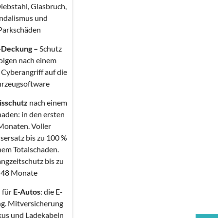
iebstahl, Glasbruch,
ndalismus und
Parkschäden
-Deckung
–
Schutz
olgen nach einem
 Cyberangriff auf die
hrzeugsoftware
isschutz
nach einem
haden: in den ersten
Monaten. Voller
sersatz bis zu 100 %
inem Totalschaden.
angzeitschutz bis zu
48 Monate
l für
E-Autos
: die E-
g. Mitversicherung
kus und Ladekabeln