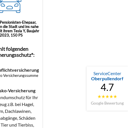
 Pensionisten-Ehepaar,
n die Stadt und ins nahe
t ihrem Tesla Y, Baujahr
2023, 150 PS
lt folgenden
herungsschutz*:
pflichtversicherung
ServiceCenter
ro Versicherungssumme
Oberpullendorf
4.7
asko-Versicherung
undumschutz für Ihr
Google Bewertung
ug z.B. bei Hagel,
m, Dachlawinen,
abgänge, Schäden
Tier und Tierbiss,