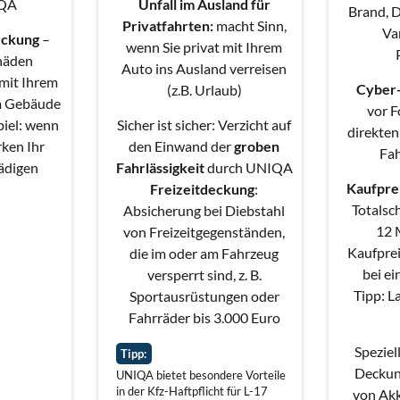
IQA
Unfall im Ausland für
Brand, D
Privatfahrten:
macht Sinn,
Va
eckung
–
wenn Sie privat mit Ihrem
chäden
Auto ins Ausland verreisen
 mit Ihrem
Cyber
(z.B. Urlaub)
m Gebäude
vor F
piel: wenn
Sicher ist sicher: Verzicht auf
direkten
ken Ihr
den Einwand der
groben
Fa
ädigen
Fahrlässigkeit
durch UNIQA
Kaufpre
Freizeitdeckung
:
Totalsc
Absicherung bei Diebstahl
12 
von Freizeitgegenständen,
Kaufprei
die im oder am Fahrzeug
bei e
versperrt sind, z. B.
Tipp: L
Sportausrüstungen oder
Fahrräder bis 3.000 Euro
Speziel
Tipp:
Deckun
UNIQA bietet besondere Vorteile
in der Kfz-Haftpflicht für L-17
von Ak