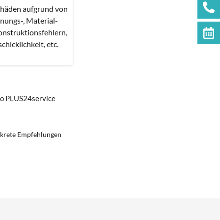
chäden aufgrund von
nungs-, Material-
nstruktionsfehlern,
hicklichkeit, etc.
uto PLUS24service
onkrete Empfehlungen