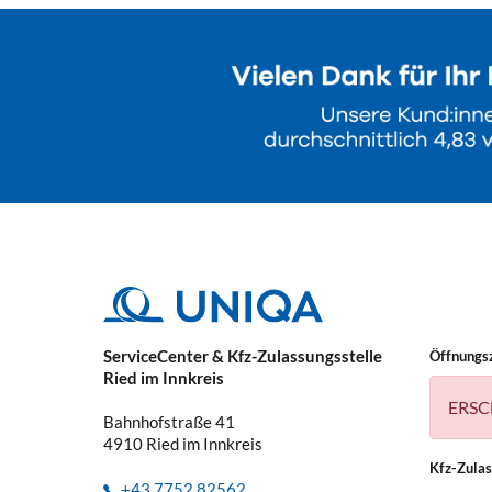
ServiceCenter & Kfz-Zulassungsstelle
Öffnungs
Ried im Innkreis
ERSC
Bahnhofstraße 41
4910
Ried im Innkreis
Kfz-Zula
+43 7752 82562