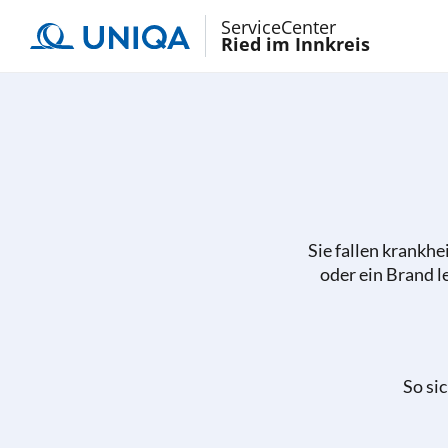
ServiceCenter
Ried im Innkreis
Sie fallen krankhei
oder ein Brand l
So si