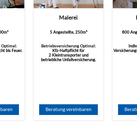
Malerei
100m²
5 Angestellte, 250m²
800 Ange
 Optimal:
Betriebsversicherung Optimal:
Indiv
ht bis Feuer.
Kfz-Haftpflicht für
Versicherung
2 Kleintransporter und
betriebliche Unfallversicherung.
nbaren
Beratung vereinbaren
Berat