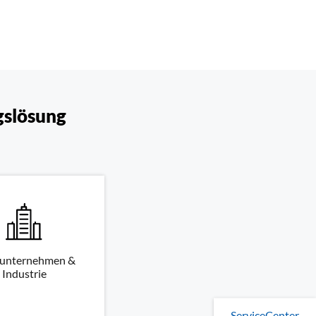
gslösung
unternehmen &
Industrie
ServiceCenter