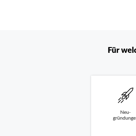
Für wel
Neu-
gründunge