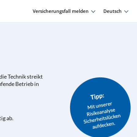
Versicherungsfall melden
Deutsch
 die Technik streikt
ufende Betrieb in
ig ab.