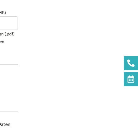
MB)
n (.pdf)
den
Daten