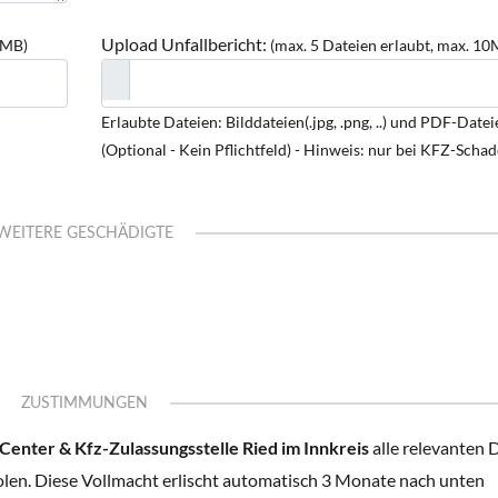
Upload Unfallbericht:
0MB)
(max. 5 Dateien erlaubt, max. 10
Erlaubte Dateien: Bilddateien(.jpg, .png, ..) und PDF-Dateie
(Optional - Kein Pflichtfeld) - Hinweis: nur bei KFZ-Scha
WEITERE GESCHÄDIGTE
ZUSTIMMUNGEN
enter & Kfz-Zulassungsstelle Ried im Innkreis
alle relevanten 
olen. Diese Vollmacht erlischt automatisch 3 Monate nach unten