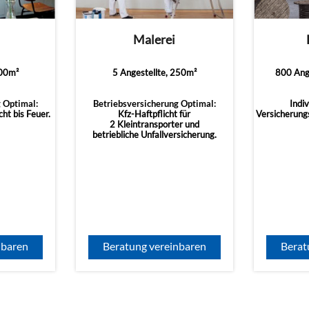
Malerei
100m²
5 Angestellte, 250m²
800 Ange
 Optimal:
Betriebsversicherung Optimal:
Indiv
ht bis Feuer.
Kfz-Haftpflicht für
Versicherung
2 Kleintransporter und
betriebliche Unfallversicherung.
nbaren
Beratung vereinbaren
Berat