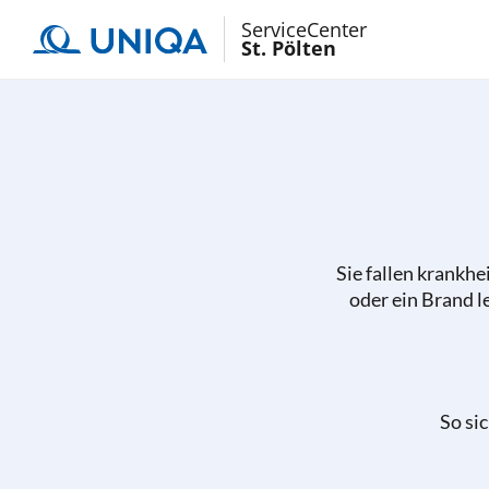
ServiceCenter
St. Pölten
Sie fallen krankhei
oder ein Brand l
So si