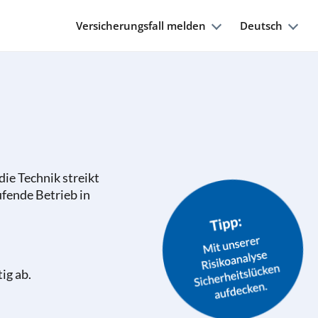
Versicherungsfall melden
Deutsch
 die Technik streikt
ufende Betrieb in
ig ab.