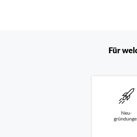
Für wel
Neu-
gründunge