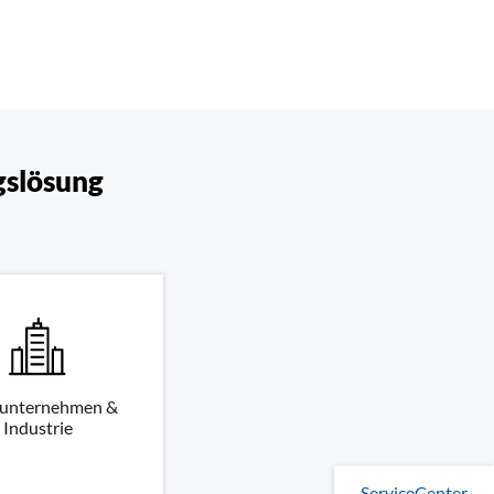
gslösung
unternehmen &
Industrie
ServiceCenter