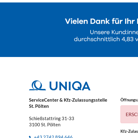
ServiceCenter & Kfz-Zulassungsstelle
Öffnungs
St. Pölten
ERSC
Schießstattring 31-33
3100
St. Pölten
Kfz-Zula
+43 2742 894 646