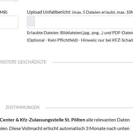
Upload Unfallbericht:
0MB)
(max. 5 Dateien erlaubt, max. 10
Erlaubte Dateien: Bilddateien(.jpg, .png, ..) und PDF-Dateie
(Optional - Kein Pflichtfeld) - Hinweis: nur bei KFZ-Scha
WEITERE GESCHÄDIGTE
ZUSTIMMUNGEN
enter & Kfz-Zulassungsstelle St. Pölten
alle relevanten Daten
olen. Diese Vollmacht erlischt automatisch 3 Monate nach unten