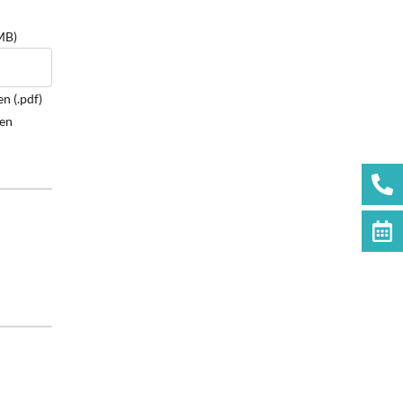
MB)
n (.pdf)
den