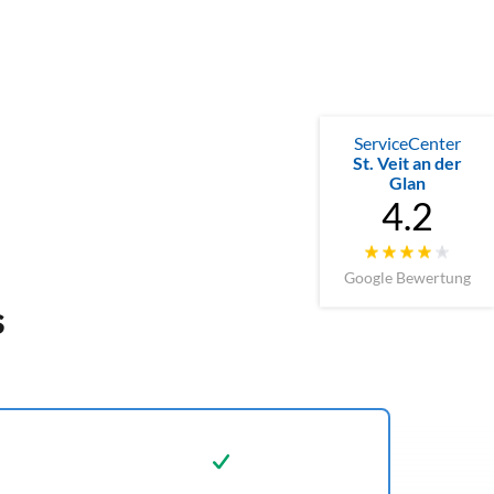
ServiceCenter
St. Veit an der
Glan
4.2
Google Bewertung
s