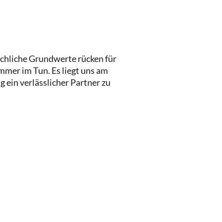
chliche Grundwerte rücken für
immer im Tun. Es liegt uns am
 ein verlässlicher Partner zu