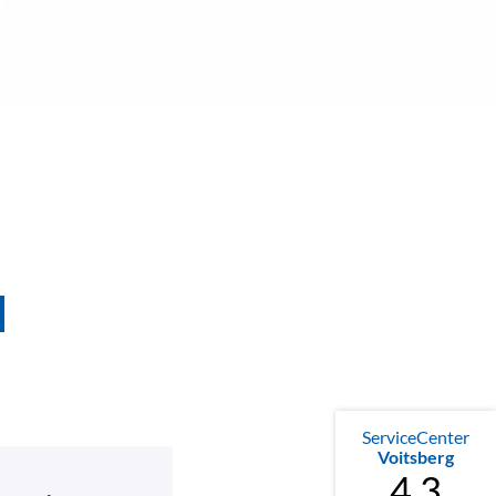
ServiceCenter
Voitsberg
4.3