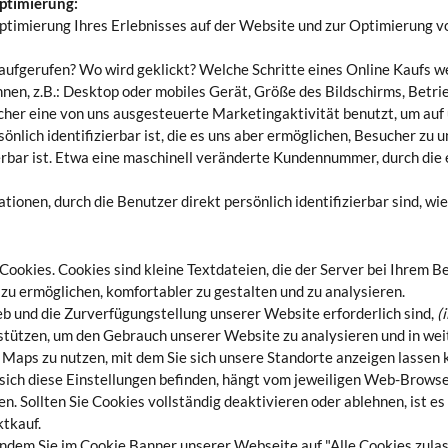
ptimierung:
ptimierung Ihres Erlebnisses auf der Website und zur Optimierung v
n aufgerufen? Wo wird geklickt? Welche Schritte eines Online Kaufs
nen, z.B.: Desktop oder mobiles Gerät, Größe des Bildschirms, Betr
sucher eine von uns ausgesteuerte Marketingaktivität benutzt, um au
önlich identifizierbar ist, die es uns aber ermöglichen, Besucher zu 
zierbar ist. Etwa eine maschinell veränderte Kundennummer, durch di
onen, durch die Benutzer direkt persönlich identifizierbar sind, wie
ookies. Cookies sind kleine Textdateien, die der Server bei Ihrem B
zu ermöglichen, komfortabler zu gestalten und zu analysieren.
rieb und die Zurverfügungstellung unserer Website erforderlich sind,
(
tützen, um den Gebrauch unserer Website zu analysieren und in weit
e Maps zu nutzen, mit dem Sie sich unsere Standorte anzeigen lassen
ich diese Einstellungen befinden, hängt vom jeweiligen Web-Browser
 Sollten Sie Cookies vollständig deaktivieren oder ablehnen, ist e
tkauf.
dem Sie im Cookie Banner unserer Webseite auf "Alle Cookies zulasse