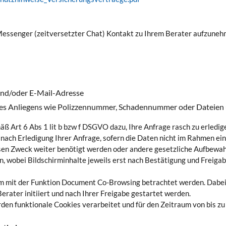
 Messenger (zeitversetzter Chat) Kontakt zu Ihrem Berater aufzuneh
und/oder E-Mail-Adresse
hres Anliegens wie Polizzennummer, Schadennummer oder Dateien 
Art 6 Abs 1 lit b bzw f DSGVO dazu, Ihre Anfrage rasch zu erledig
e nach Erledigung Ihrer Anfrage, sofern die Daten nicht im Rahmen 
sen Zweck weiter benötigt werden oder andere gesetzliche Aufbewah
, wobei Bildschirminhalte jeweils erst nach Bestätigung und Freigab
 mit der Funktion Document Co-Browsing betrachtet werden. Dabei 
erater initiiert und nach Ihrer Freigabe gestartet werden.
n funktionale Cookies verarbeitet und für den Zeitraum von bis zu