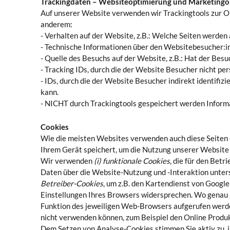
Trackingdaten – Websiteoptimierung und Marketingo
Auf unserer Website verwenden wir Trackingtools zur O
anderem:
- Verhalten auf der Website, z.B.: Welche Seiten werde
- Technische Informationen über den Websitebesucher:in
- Quelle des Besuchs auf der Website, z.B.: Hat der Be
- Tracking IDs, durch die der Website Besucher nicht pers
- IDs, durch die der Website Besucher indirekt identifi
kann.
- NICHT durch Trackingtools gespeichert werden Informati
Cookies
Wie die meisten Websites verwenden auch diese Seiten C
Ihrem Gerät speichert, um die Nutzung unserer Website 
Wir verwenden
(i) funktionale Cookies
, die für den Bet
Daten über die Website-Nutzung und -Interaktion unters
Betreiber-Cookies
, um z.B. den Kartendienst von Googl
Einstellungen Ihres Browsers widersprechen. Wo genau s
Funktion des jeweiligen Web-Browsers aufgerufen werden.
nicht verwenden können, zum Beispiel den Online Produk
Dem Setzen von Analyse-Cookies stimmen Sie aktiv zu, in