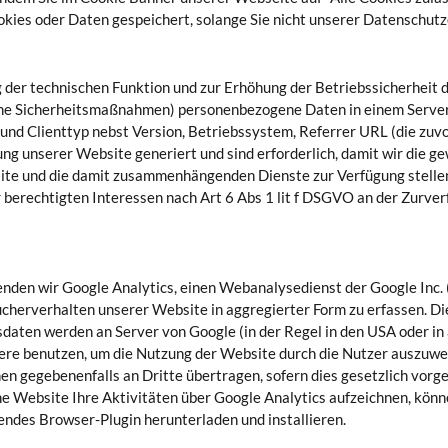
okies oder Daten gespeichert, solange Sie nicht unserer Datenschut
der technischen Funktion und zur Erhöhung der Betriebssicherheit
sche Sicherheitsmaßnahmen) personenbezogene Daten in einem Serve
nd Clienttyp nebst Version, Betriebssystem, Referrer URL (die zuvo
ng unserer Website generiert und sind erforderlich, damit wir die g
bsite und die damit zusammenhängenden Dienste zur Verfügung stelle
berechtigten Interessen nach Art 6 Abs 1 lit f DSGVO an der Zurver
nden wir Google Analytics, einen Webanalysedienst der Google Inc. 
herverhalten unserer Website in aggregierter Form zu erfassen. Die
daten werden an Server von Google (in der Regel in den USA oder in
dere benutzen, um die Nutzung der Website durch die Nutzer auszuwe
n gegebenenfalls an Dritte übertragen, sofern dies gesetzlich vorge
ine Website Ihre Aktivitäten über Google Analytics aufzeichnen, könn
ndes Browser-Plugin herunterladen und installieren.