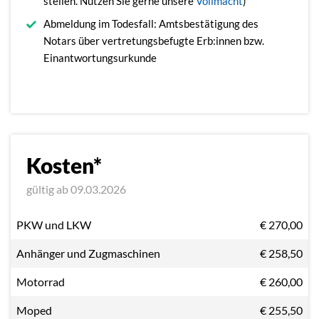
stellen. Nutzen Sie gerne unsere
Vollmacht
)
Abmeldung im Todesfall: Amtsbestätigung des
Notars über vertretungsbefugte Erb:innen bzw.
Einantwortungsurkunde
Kosten*
gültig ab 09.03.2026
PKW und LKW
€ 270,00
Anhänger und Zugmaschinen
€ 258,50
Motorrad
€ 260,00
Moped
€ 255,50