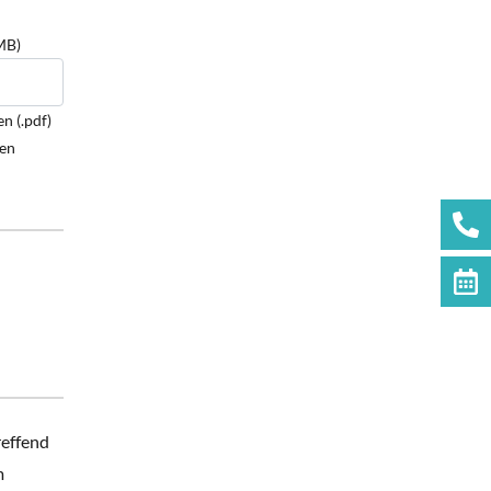
MB)
n (.pdf)
den
reffend
m