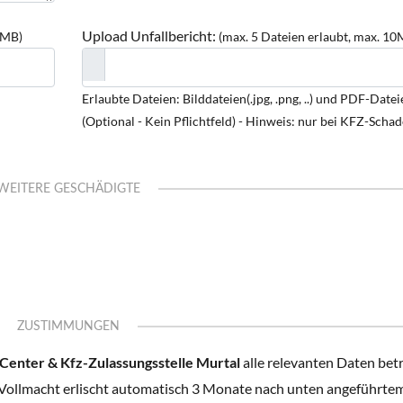
Upload Unfallbericht:
0MB)
(max. 5 Dateien erlaubt, max. 10
Erlaubte Dateien: Bilddateien(.jpg, .png, ..) und PDF-Dateie
(Optional - Kein Pflichtfeld) - Hinweis: nur bei KFZ-Scha
WEITERE GESCHÄDIGTE
ZUSTIMMUNGEN
enter & Kfz-Zulassungsstelle Murtal
alle relevanten Daten bet
 Vollmacht erlischt automatisch 3 Monate nach unten angeführte