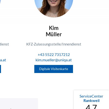
Kim
Müller
dienst
KFZ-Zulassungsstelle/Innendienst
+43 5522 7317212
a.at
kim.mueller@uniqa.at
Digitale Visitenkarte
ServiceCenter
Rankweil
4.7