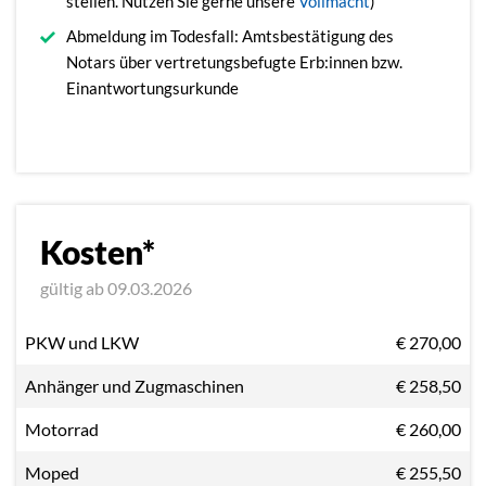
stellen. Nutzen Sie gerne unsere
Vollmacht
)
Abmeldung im Todesfall: Amtsbestätigung des
Notars über vertretungsbefugte Erb:innen bzw.
Einantwortungsurkunde
Kosten*
gültig ab 09.03.2026
PKW und LKW
€ 270,00
Anhänger und Zugmaschinen
€ 258,50
Motorrad
€ 260,00
Moped
€ 255,50