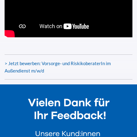
> Jetzt bewerben: Vorsorge- und RiskikoberaterIn im
Außendienst m/w/d