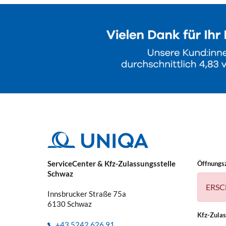
ServiceCenter & Kfz-Zulassungsstelle
Öffnungs
Schwaz
ERSC
Innsbrucker Straße 75a
6130
Schwaz
Kfz-Zula
+43 5242 626 91