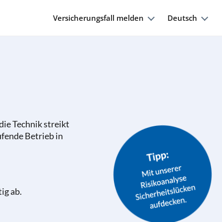
Versicherungsfall melden
Deutsch
 die Technik streikt
ufende Betrieb in
ig ab.