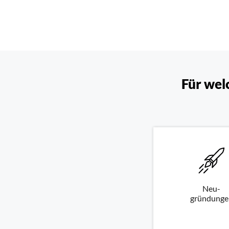
Für wel
Neu-
gründunge