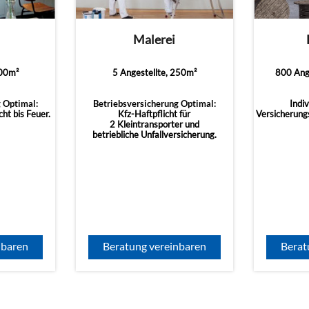
Malerei
100m²
5 Angestellte, 250m²
800 Ange
 Optimal:
Betriebsversicherung Optimal:
Indiv
ht bis Feuer.
Kfz-Haftpflicht für
Versicherung
2 Kleintransporter und
betriebliche Unfallversicherung.
nbaren
Beratung vereinbaren
Berat