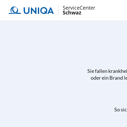
ServiceCenter
Schwaz
Sie fallen krankhei
oder ein Brand l
So si