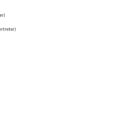
er)
ertreter)