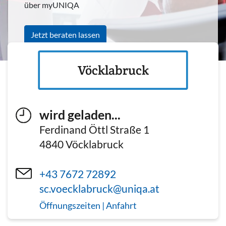
über myUNIQA
Jetzt beraten lassen
Vöcklabruck
wird geladen...
Ferdinand Öttl Straße 1
4840
Vöcklabruck
+43 7672 72892
sc.voecklabruck@uniqa.at
Öffnungszeiten | Anfahrt