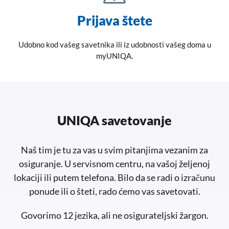
Prijava štete
Udobno kod vašeg savetnika ili iz udobnosti vašeg doma u
myUNIQA.
UNIQA savetovanje
Naš tim je tu za vas u svim pitanjima vezanim za
osiguranje. U servisnom centru, na vašoj željenoj
lokaciji ili putem telefona. Bilo da se radi o izračunu
ponude ili o šteti, rado ćemo vas savetovati.
Govorimo 12 jezika, ali ne osigurateljski žargon.