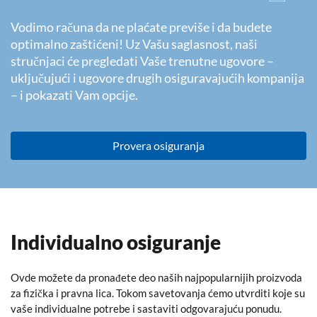
Vodimo računa da ne plaćate previše i da budete
optimalno zaštićeni! Uz Vašu saglasnost, naši
stručnjaci će pregledati Vaše trenutne ugovore –
uključujući i ugovore drugih osiguravajućih kompanija
– i pokazati Vam opcije.
Provera osiguranja
Individualno osiguranje
Ovde možete da pronađete deo naših najpopularnijih proizvoda
za fizička i pravna lica. Tokom savetovanja ćemo utvrditi koje su
vaše individualne potrebe i sastaviti odgovarajuću ponudu.