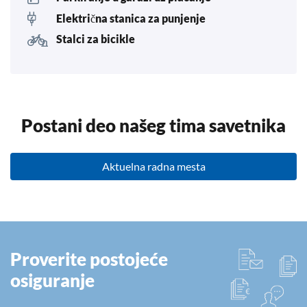
Električna stanica za punjenje
Stalci za bicikle
Postani deo našeg tima savetnika
Aktuelna radna mesta
Proverite postojeće
osiguranje