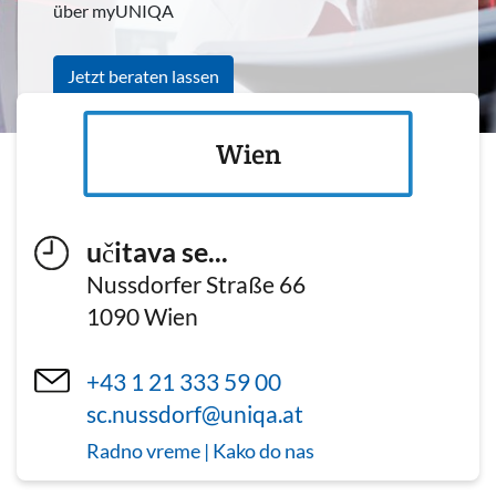
über myUNIQA
Jetzt beraten lassen
Wien
učitava se...
Nussdorfer Straße 66
1090
Wien
+43 1 21 333 59 00
sc.nussdorf@uniqa.at
Radno vreme | Kako do nas