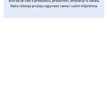
Bilo da se radi o preduzeću, prodavnici, ordinaciji ili lokalu.
Naša rešenja pružaju sigurnost vama i vašim klijentima.