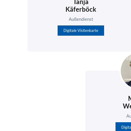
Tanja
Käferböck
Außendienst
Digitale Visitenkarte
We
Au
Digit