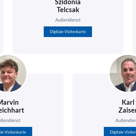
Szidonia
Telcsak
Außendienst
Digitale Visitenkarte
Marvin
Karl
ichhart
Zaise
ßendienst
Außendie
ale Visitenkarte
Digitale Visite