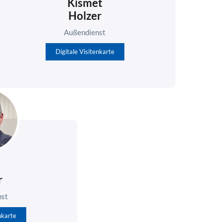
Kismet
Holzer
Außendienst
Digitale Visitenkarte
r
nst
nkarte