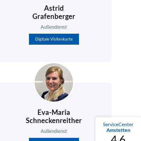
Astrid
Grafenberger
Außendienst
Digitale Visitenkarte
Eva-Maria
Schneckenreither
ServiceCenter
Amstetten
Außendienst
4.6