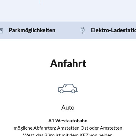
Parkmöglichkeiten
Elektro-Ladestati
Anfahrt
Auto
A1 Westautobahn
mögliche Abfahrten: Amstetten Ost oder Amstetten
West, das Büro ist mit dem KFZ von beiden