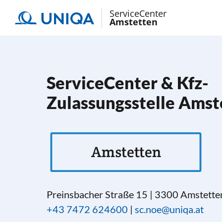
ServiceCenter
Amstetten
ServiceCenter & Kfz-
Zulassungsstelle Amst
Amstetten
Preinsbacher Straße 15
|
3300
Amstette
+43 7472 624600
|
sc.noe@uniqa.at