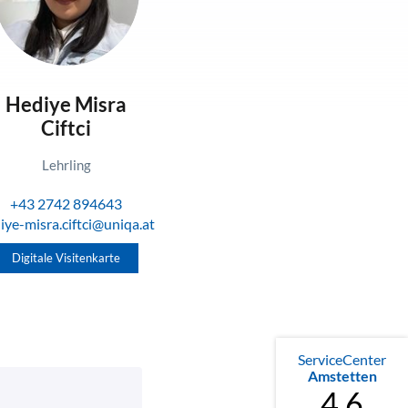
Hediye Misra
Ciftci
Lehrling
+43 2742 894643
iye-misra.ciftci@uniqa.at
Digitale Visitenkarte
ServiceCenter
Amstetten
4.6