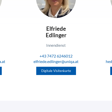
Elfriede
Edlinger
Innendienst
+43 7472 6246012
.at
elfriede.edlinger@uniqa.at
hed
Digitale Visitenkarte