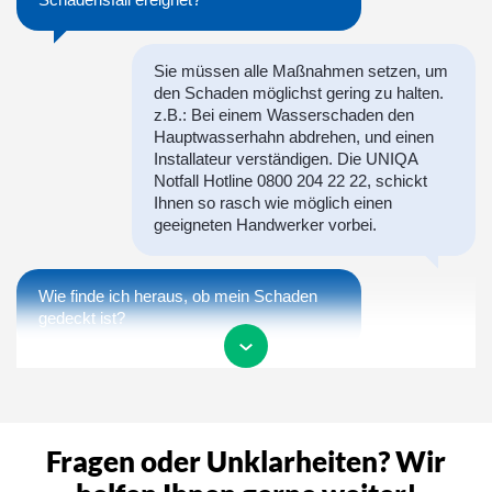
Sie müssen alle Maßnahmen setzen, um
den Schaden möglichst gering zu halten.
z.B.: Bei einem Wasserschaden den
Hauptwasserhahn abdrehen, und einen
Installateur verständigen. Die UNIQA
Notfall Hotline 0800 204 22 22, schickt
Ihnen so rasch wie möglich einen
geeigneten Handwerker vorbei.
Wie finde ich heraus, ob mein Schaden
gedeckt ist?
Um so rasch wie möglich eine
Deckungszusage zu erhalten, können Sie
uns gerne zu unseren Öffnungszeiten
Fragen oder Unklarheiten? Wir
anrufen, oder bei uns den Schaden
melden. Wir kümmern uns anschließend