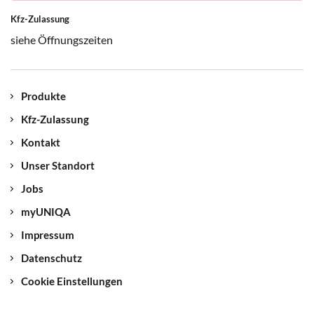
müssen.
Kfz-Zulassung
siehe Öffnungszeiten
Welche KFZ-Schäden sind unverzüglich
der Polizei zu melden?
Produkte
Wildschäden, Parkschäden, Brand,
Kfz-Zulassung
Explosion Einbruch / Diebstahl, Raub /
Vandalismus, unbefugter Gebrauch des
Kontakt
Fahrzeugs.
Unser Standort
Jobs
myUNIQA
Impressum
Datenschutz
Cookie Einstellungen