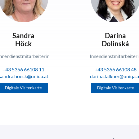
Sandra
Darina
Höck
Dolinská
nnendienstmitarbeiterin
Innendienstmitarbeiter
+43 5356 66108 11
+43 5356 66108 48
sandra.hoeck@uniqa.at
darina.falkner@uniqa.a
Digitale Visitenkarte
Digitale Visitenkarte