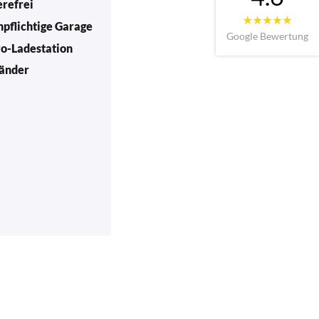
erefrei
npflichtige Garage
Google Bewertung
ro-Ladestation
änder