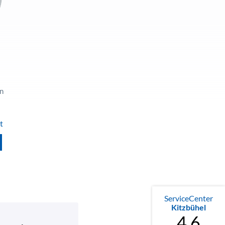
in
t
ServiceCenter
Kitzbühel
4.6