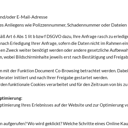
und/oder E-Mail-Adresse
hres Anliegens wie Polizzennummer, Schadennummer oder Dateien 
Art 6 Abs 1 lit b bzw f DSGVO dazu, Ihre Anfrage rasch zu erledig
e nach Erledigung Ihrer Anfrage, sofern die Daten nicht im Rahmen 
sen Zweck weiter benötigt werden oder andere gesetzliche Aufbewah
, wobei Bildschirminhalte jeweils erst nach Bestätigung und Freigab
 mit der Funktion Document Co-Browsing betrachtet werden. Dabei 
erater initiiert und nach Ihrer Freigabe gestartet werden.
n funktionale Cookies verarbeitet und für den Zeitraum von bis zu
ptimierung:
ptimierung Ihres Erlebnisses auf der Website und zur Optimierung v
den aufgerufen? Wo wird geklickt? Welche Schritte eines Online K