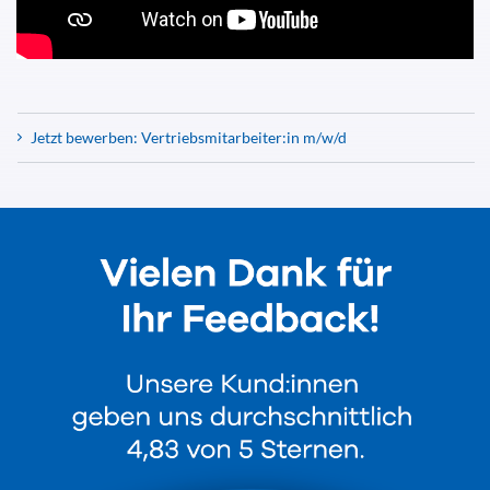
Jetzt bewerben: Vertriebsmitarbeiter:in m/w/d