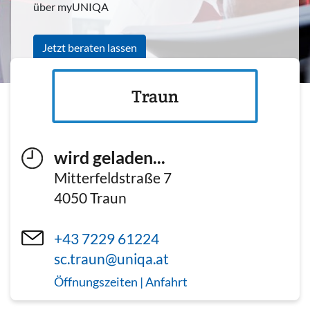
über myUNIQA
Jetzt beraten lassen
Traun
wird geladen...
Mitterfeldstraße 7
4050
Traun
+43 7229 61224
sc.traun@uniqa.at
Öffnungszeiten | Anfahrt