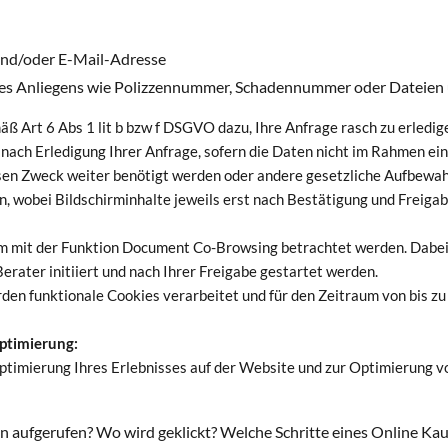
und/oder E-Mail-Adresse
hres Anliegens wie Polizzennummer, Schadennummer oder Dateien 
Art 6 Abs 1 lit b bzw f DSGVO dazu, Ihre Anfrage rasch zu erledig
e nach Erledigung Ihrer Anfrage, sofern die Daten nicht im Rahmen 
sen Zweck weiter benötigt werden oder andere gesetzliche Aufbewah
, wobei Bildschirminhalte jeweils erst nach Bestätigung und Freigab
 mit der Funktion Document Co-Browsing betrachtet werden. Dabei 
erater initiiert und nach Ihrer Freigabe gestartet werden.
n funktionale Cookies verarbeitet und für den Zeitraum von bis zu
ptimierung:
ptimierung Ihres Erlebnisses auf der Website und zur Optimierung v
den aufgerufen? Wo wird geklickt? Welche Schritte eines Online K