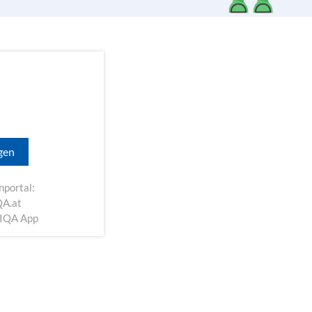
egen
nportal:
A.at
NIQA App