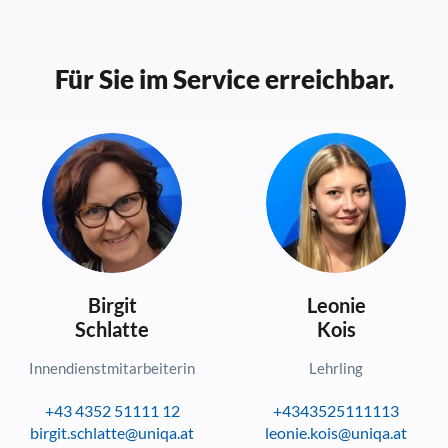
Für Sie im Service erreichbar.
Birgit
Leonie
Schlatte
Kois
Innendienstmitarbeiterin
Lehrling
+43 4352 51111 12
+4343525111113
birgit.schlatte@uniqa.at
leonie.kois@uniqa.at