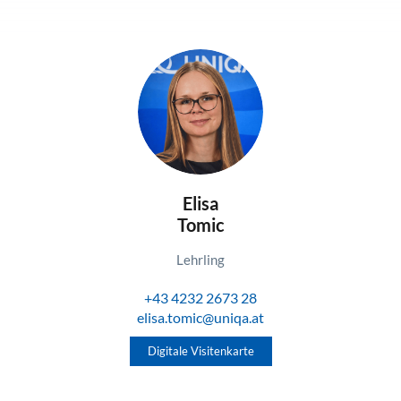
Elisa
Tomic
Lehrling
+43 4232 2673 28
elisa.tomic@uniqa.at
Digitale Visitenkarte