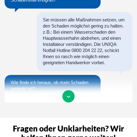
Sie müssen alle Maßnahmen setzen, um
den Schaden möglichst gering zu halten.
z.B.: Bei einem Wasserschaden den
Hauptwasserhahn abdrehen, und einen
Installateur verständigen. Die UNIQA
Notfall Hotline 0800 204 22 22, schickt
Ihnen so rasch wie möglich einen
geeigneten Handwerker vorbei.
Wie finde ich heraus, ob mein Schaden
gedeckt ist?
Um so rasch wie möglich eine
Deckungszusage zu erhalten, können Sie
uns gerne zu unseren Öffnungszeiten
Fragen oder Unklarheiten? Wir
anrufen, oder bei uns den Schaden
melden. Wir kümmern uns anschließend