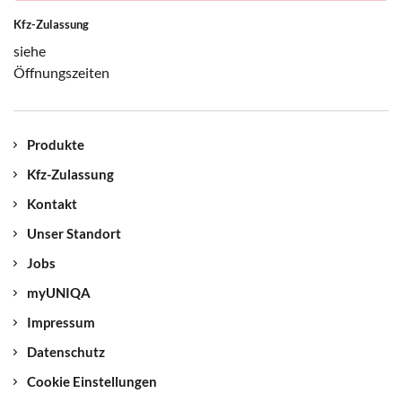
müssen.
Kfz-Zulassung
siehe
Welche KFZ-Schäden sind unverzüglich
Öffnungszeiten
der Polizei zu melden?
Wildschäden, Parkschäden, Brand,
Produkte
Explosion Einbruch / Diebstahl, Raub /
Kfz-Zulassung
Vandalismus, unbefugter Gebrauch des
Fahrzeugs.
Kontakt
Unser Standort
Jobs
myUNIQA
Impressum
Datenschutz
Cookie Einstellungen